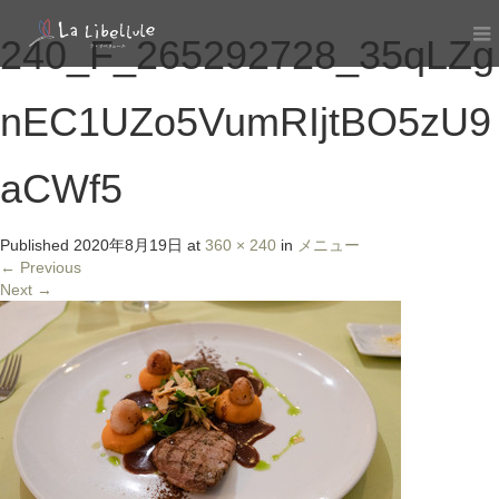
240_F_265292728_35qLZg
nEC1UZo5VumRIjtBO5zU9
aCWf5
Published
2020年8月19日
at
360 × 240
in
メニュー
←
Previous
Next
→