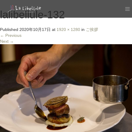
lalibellule-132
Published
2020年10月17日
at
1920 × 1280
in
ご挨拶
←
Previous
Next
→